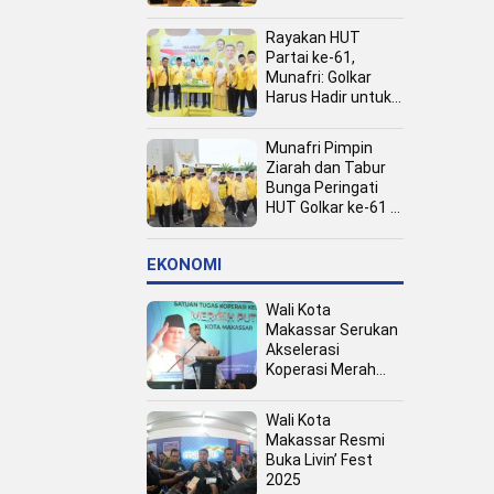
Kota
Rayakan HUT
Partai ke-61,
Munafri: Golkar
Harus Hadir untuk
Rakyat
Munafri Pimpin
Ziarah dan Tabur
Bunga Peringati
HUT Golkar ke-61 di
TMP Panaikang
EKONOMI
Wali Kota
Makassar Serukan
Akselerasi
Koperasi Merah
Putih, Dukung
Program Presiden
Wali Kota
Prabowo
Makassar Resmi
Buka Livin’ Fest
2025