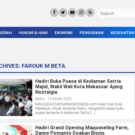
AERAH
HUKUM & HAM
EKONOMI
PENDIDIKAN
KESEHATAN
KORUPSI
BISNIS & INVESTASI
KAMPUS
KRIMINAL
ENTREPRENEUR &
SEKOLAH
UMKM
INFRASTRUKTUR
CHIVES:
FAROUK M BETA
Hadiri Buka Puasa di Kediaman Satria
Majid, Wakil Wali Kota Makassar Ajang
Nostalgia
Metro
10 Maret 2025
MAKASSAR,MENARAINDONESIA.com-Wakil Wali Kota
Makassar, Aliyah Mustika Ilham, menghadiri acara buka
puasa bersama di kediaman Satria […]
Hadiri Grand Opening Mappaseling Farm,
Danny Pomanto Doakan Bisnis