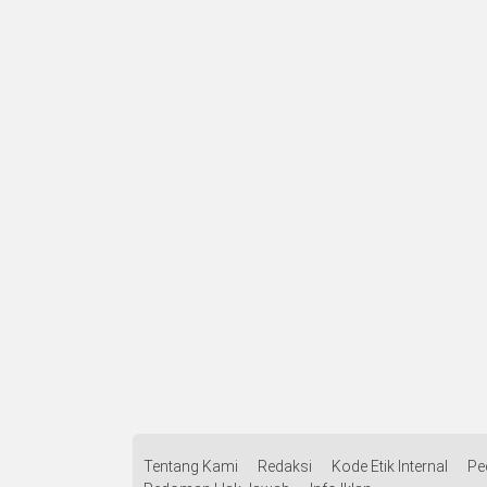
Tentang Kami
Redaksi
Kode Etik Internal
Pe