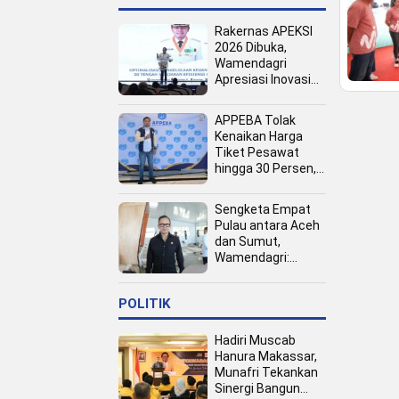
Rakernas APEKSI
2026 Dibuka,
Wamendagri
Apresiasi Inovasi
Pertumbuhan PAD
Tingkat Kota
APPEBA Tolak
Kenaikan Harga
Tiket Pesawat
hingga 30 Persen,
Dinilai Bebani
Jamaah Haji dan
Sengketa Empat
Umrah
Pulau antara Aceh
dan Sumut,
Wamendagri:
Semua Pihak
Duduk Bersama
POLITIK
Hadiri Muscab
Hanura Makassar,
Munafri Tekankan
Sinergi Bangun