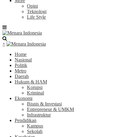
More
Opini
Teknologi
Life Style
×
Home
Nasional
Politik
Metro
Daerah
Hukum & HAM
Korupsi
Kriminal
Ekonomi
Bisnis & Investasi
Entrepreneur & UMKM
Infrastruktur
Pendidikan
Kampus
Sekolah
Kesehatan