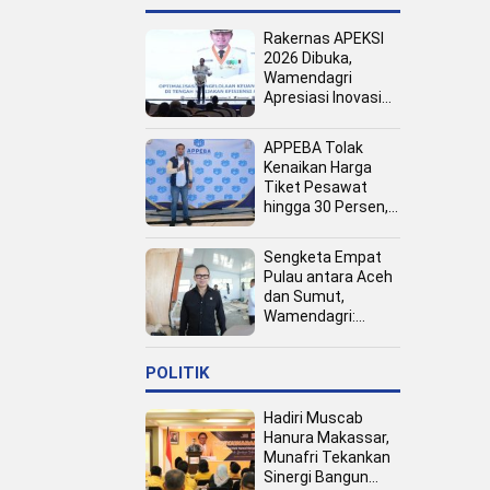
Rakernas APEKSI
2026 Dibuka,
Wamendagri
Apresiasi Inovasi
Pertumbuhan PAD
Tingkat Kota
APPEBA Tolak
Kenaikan Harga
Tiket Pesawat
hingga 30 Persen,
Dinilai Bebani
Jamaah Haji dan
Sengketa Empat
Umrah
Pulau antara Aceh
dan Sumut,
Wamendagri:
Semua Pihak
Duduk Bersama
POLITIK
Hadiri Muscab
Hanura Makassar,
Munafri Tekankan
Sinergi Bangun