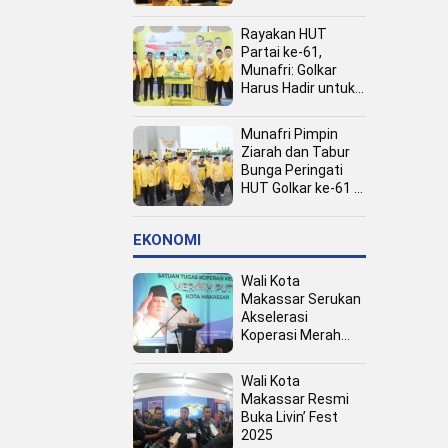
Kota
Rayakan HUT
Partai ke-61,
Munafri: Golkar
Harus Hadir untuk
Rakyat
Munafri Pimpin
Ziarah dan Tabur
Bunga Peringati
HUT Golkar ke-61 di
TMP Panaikang
EKONOMI
Wali Kota
Makassar Serukan
Akselerasi
Koperasi Merah
Putih, Dukung
Program Presiden
Wali Kota
Prabowo
Makassar Resmi
Buka Livin’ Fest
2025