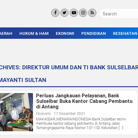
AERAH
HUKUM & HAM
EKONOMI
PENDIDIKAN
KESEHATAN
KORUPSI
BISNIS & INVESTASI
KAMPUS
KRIMINAL
ENTREPRENEUR &
SEKOLAH
UMKM
INFRASTRUKTUR
CHIVES:
DIREKTUR UMUM DAN TI BANK SULSELBA
RMAYANTI SULTAN
Perluas Jangkauan Pelayanan, Bank
Sulselbar Buka Kantor Cabang Pembantu
di Antang
Ekonomi
17 Desember 2021
MAKASSAR,MENARAINDONESIA-Bank Sulselbar resmi
membuka kantor cabang pembantu di Antang Jalan
Tamangngapama Raya Nomor 101-102 Kelurahan […]