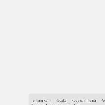
Tentang Kami
Redaksi
Kode Etik Internal
Pe