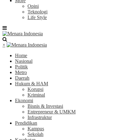
More
Opini
Teknologi
Life Style
×
Home
Nasional
Politik
Metro
Daerah
Hukum & HAM
Korupsi
Kriminal
Ekonomi
Bisnis & Investasi
Entrepreneur & UMKM
Infrastruktur
Pendidikan
Kampus
Sekolah
Kesehatan