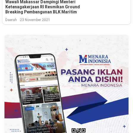
Kesehatan
Wawali Makassar Dampingi Menteri
Ketenagakerjaan RI Resmikan Ground
Breaking Pembangunan BLK Maritim
Lingkungan
Daerah
23 November 2021
Olahraga
More
©
Copyright
2026
Menara