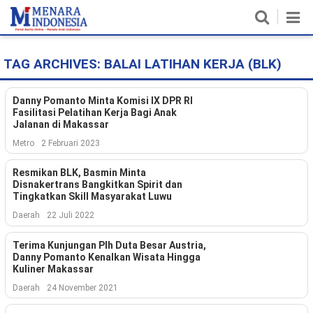
TAG ARCHIVES:
BALAI LATIHAN KERJA (BLK)
Home
Nasional
Danny Pomanto Minta Komisi IX DPR RI
Fasilitasi Pelatihan Kerja Bagi Anak
Jalanan di Makassar
Politik
Metro
2 Februari 2023
Metro
Resmikan BLK, Basmin Minta
Disnakertrans Bangkitkan Spirit dan
Daerah
Tingkatkan Skill Masyarakat Luwu
Daerah
22 Juli 2022
Hukum & HAM
Terima Kunjungan Plh Duta Besar Austria,
Ekonomi
Danny Pomanto Kenalkan Wisata Hingga
Kuliner Makassar
Pendidikan
Daerah
24 November 2021