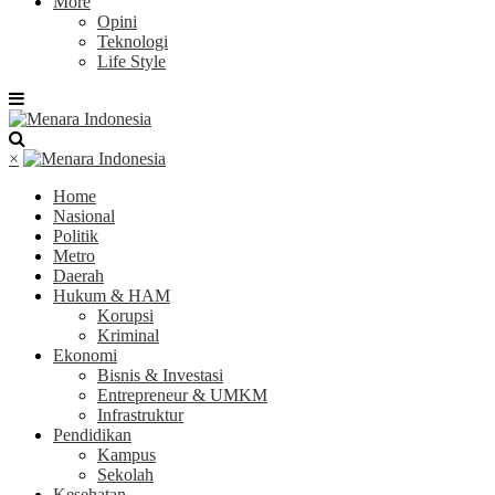
More
Opini
Teknologi
Life Style
×
Home
Nasional
Politik
Metro
Daerah
Hukum & HAM
Korupsi
Kriminal
Ekonomi
Bisnis & Investasi
Entrepreneur & UMKM
Infrastruktur
Pendidikan
Kampus
Sekolah
Kesehatan