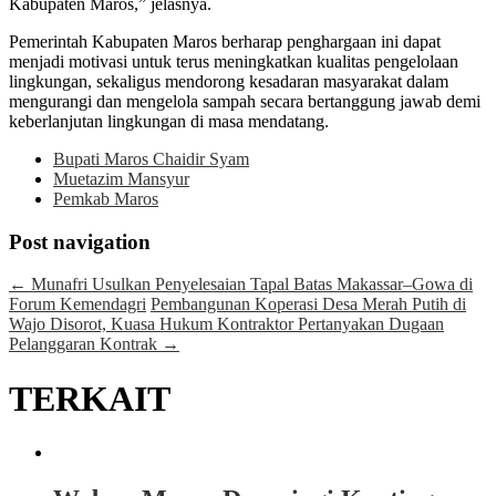
Kabupaten Maros,” jelasnya.
Pemerintah Kabupaten Maros berharap penghargaan ini dapat
menjadi motivasi untuk terus meningkatkan kualitas pengelolaan
lingkungan, sekaligus mendorong kesadaran masyarakat dalam
mengurangi dan mengelola sampah secara bertanggung jawab demi
keberlanjutan lingkungan di masa mendatang.
Bupati Maros Chaidir Syam
Muetazim Mansyur
Pemkab Maros
Post navigation
←
Munafri Usulkan Penyelesaian Tapal Batas Makassar–Gowa di
Forum Kemendagri
Pembangunan Koperasi Desa Merah Putih di
Wajo Disorot, Kuasa Hukum Kontraktor Pertanyakan Dugaan
Pelanggaran Kontrak
→
TERKAIT