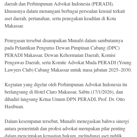
Indonesia
daerah dan Perhimpunan Advokat Indonesia (PERADI),
.
khususnya dalam menangani berbagai persoalan krusial terkait
All
Right
aset daerah, pertanahan, serta penegakan keadilan di Kota
Reserve
Makassar.
Penegasan tersebut disampaikan Munafri dalam sambutannya
pada Pelantikan Pengurus Dewan Pimpinan Cabang (DPC)
PERADI Makassar, Dewan Kehormatan Daerah, Komisi
Pengawas Daerah, serta Komite Advokat Muda PERADI (Young
Lawyers Club) Cabang Makassar untuk masa jabatan 2025–2030.
Kegiatan yang digelar oleh Perhimpunan Advokat Indonesia itu
berlangsung di Hotel Claro Makassar, Sabtu (17/1/2026), dan
dihadiri langsung Ketua Umum DPN PERADI, Prof. Dr. Otto
Hasibuan.
Dalam kesempatan tersebut, Munafri menegaskan bahwa sinergi
antara pemerintah dan profesi advokat merupakan pilar penting
dalam menciptakan kepastian hukum, melindungi aset publik,