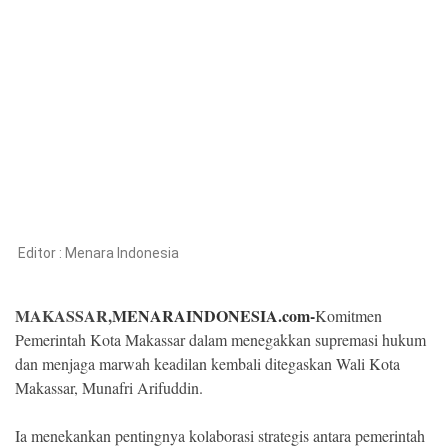
Kesehatan
Lingkungan
Olahraga
More
Editor :
Menara Indonesia
MAKASSAR,
MENARAINDONESIA.com-
Komitmen
Pemerintah Kota Makassar dalam menegakkan supremasi hukum
dan menjaga marwah keadilan kembali ditegaskan Wali Kota
Makassar, Munafri Arifuddin.
©
Copyright
2026
Ia menekankan pentingnya kolaborasi strategis antara pemerintah
Menara