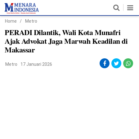
Home
/
Metro
Home
PERADI Dilantik, Wali Kota Munafri
Ajak Advokat Jaga Marwah Keadilan di
Nasional
Makassar
Politik
Metro
17 Januari 2026
Metro
Daerah
Hukum & HAM
Ekonomi
Pendidikan