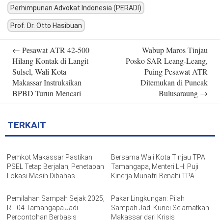
Perhimpunan Advokat Indonesia (PERADI)
Prof. Dr. Otto Hasibuan
Post
←
Pesawat ATR 42-500
Wabup Maros Tinjau
navigation
Hilang Kontak di Langit
Posko SAR Leang-Leang,
Sulsel, Wali Kota
Puing Pesawat ATR
Makassar Instruksikan
Ditemukan di Puncak
BPBD Turun Mencari
Bulusaraung
→
TERKAIT
Pemkot Makassar Pastikan
Bersama Wali Kota Tinjau TPA
PSEL Tetap Berjalan, Penetapan
Tamangapa, Menteri LH: Puji
Lokasi Masih Dibahas
Kinerja Munafri Benahi TPA
Pemilahan Sampah Sejak 2025,
Pakar Lingkungan: Pilah
RT 04 Tamangapa Jadi
Sampah Jadi Kunci Selamatkan
Percontohan Berbasis
Makassar dari Krisis