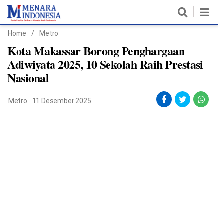
Home
/
Metro
Home
Kota Makassar Borong Penghargaan
Adiwiyata 2025, 10 Sekolah Raih Prestasi
Nasional
Nasional
Politik
Metro
11 Desember 2025
Metro
Daerah
Hukum & HAM
Ekonomi
Pendidikan