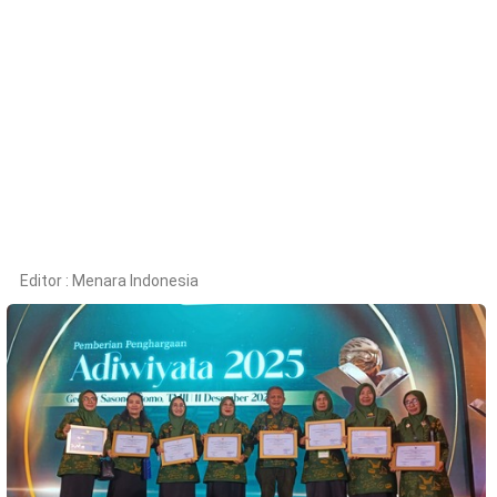
Kesehatan
Lingkungan
Olahraga
More
Editor :
Menara Indonesia
©
Copyright
2026
Menara