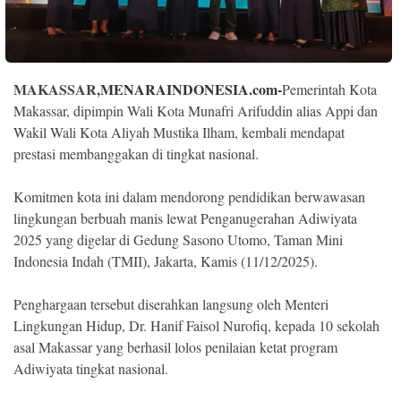
Indonesia
.
All
Right
Reserve
MAKASSAR,
MENARAINDONESIA.com-
Pemerintah Kota
Makassar, dipimpin Wali Kota Munafri Arifuddin alias Appi dan
Wakil Wali Kota Aliyah Mustika Ilham, kembali mendapat
prestasi membanggakan di tingkat nasional.
Komitmen kota ini dalam mendorong pendidikan berwawasan
lingkungan berbuah manis lewat Penganugerahan Adiwiyata
2025 yang digelar di Gedung Sasono Utomo, Taman Mini
Indonesia Indah (TMII), Jakarta, Kamis (11/12/2025).
Penghargaan tersebut diserahkan langsung oleh Menteri
Lingkungan Hidup, Dr. Hanif Faisol Nurofiq, kepada 10 sekolah
asal Makassar yang berhasil lolos penilaian ketat program
Adiwiyata tingkat nasional.