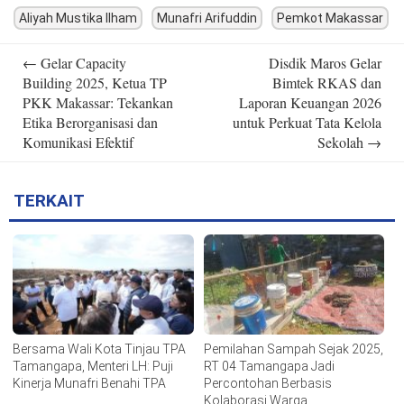
Aliyah Mustika Ilham
Munafri Arifuddin
Pemkot Makassar
Post
←
Gelar Capacity
Disdik Maros Gelar
navigation
Building 2025, Ketua TP
Bimtek RKAS dan
PKK Makassar: Tekankan
Laporan Keuangan 2026
Etika Berorganisasi dan
untuk Perkuat Tata Kelola
Komunikasi Efektif
Sekolah
→
TERKAIT
Bersama Wali Kota Tinjau TPA
Pemilahan Sampah Sejak 2025,
Tamangapa, Menteri LH: Puji
RT 04 Tamangapa Jadi
Kinerja Munafri Benahi TPA
Percontohan Berbasis
Kolaborasi Warga