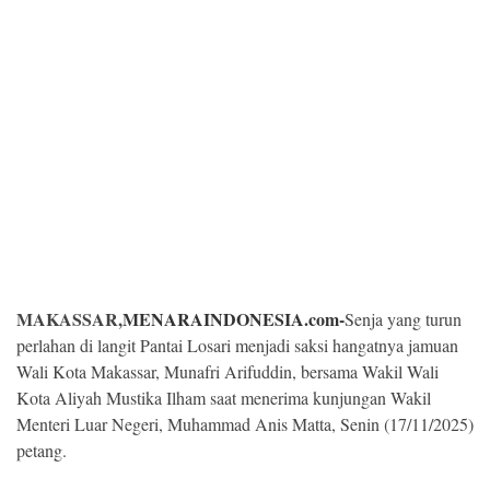
Kesehatan
Lingkungan
Olahraga
More
MAKASSAR,
MENARAINDONESIA.com-
Senja yang turun
perlahan di langit Pantai Losari menjadi saksi hangatnya jamuan
Wali Kota Makassar, Munafri Arifuddin, bersama Wakil Wali
Kota Aliyah Mustika Ilham saat menerima kunjungan Wakil
Menteri Luar Negeri, Muhammad Anis Matta, Senin (17/11/2025)
©
petang.
Copyright
2026
Menara