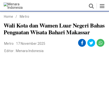
Home
/
Metro
Home
Wali Kota dan Wamen Luar Negeri Bahas
Penguatan Wisata Bahari Makassar
Nasional
Metro
17 November 2025
Politik
Editor :
Menara Indonesia
Metro
Daerah
Hukum & HAM
Ekonomi
Pendidikan