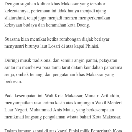
Indonesia
Dengan suguhan kuliner khas Makassar yang tersohor
.
kelezatannya, pertemuan ini tidak hanya menjadi ajang
All
Right
silaturahmi, tetapi juga menjadi momen memperkenalkan
Reserve
kekayaan budaya dan keramahan kota Daeng.
Suasana kian memikat ketika rombongan diajak berlayar
menyusuri birunya laut Losari di atas kapal Phinisi.
Diiringi musik tradisional dan semilir angin pantai, pelayaran
santai itu membawa para tamu larut dalam keindahan panorama
senja, ombak tenang, dan pengalaman khas Makassar yang
berkesan.
Pada kesempatan ini, Wali Kota Makassar, Munafri Arifuddin,
menyampaikan rasa terima kasih atas kunjungan Wakil Menteri
Luar Negeri, Muhammad Anis Matta, yang berkesempatan
menikmati langsung pengalaman wisata bahari Kota Makassar.
Dalam jamuan santai di atas kapal Pinisi milik Pemerintah Kota