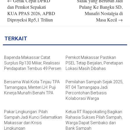
←
Gerak Cepat DPRD
Sidak yang Berubah Jadi
navigation
dan Pemkot Sepakati
Pulang Ke Bangku SD,
KUA PPAS 2026, APBD
Munafri Nostalgia di
Diproyeksi Rp5,1 Triliun
Masa Kecil
→
TERKAIT
Bapenda Makassar Catat
Pemkot Makassar Pastikan
Surplus Rp130 Miliar, Realisasi
PSEL Tetap Berjalan, Penetapan
Pendapatan Tembus 49 Persen
Lokasi Masih Dibahas
Bersama Wali Kota Tinjau TPA
Pemilahan Sampah Sejak 2025,
Tamangapa, Menteri LH: Puji
RT 04 Tamangapa Jadi
Kinerja Munafri Benahi TPA
Percontohan Berbasis
Kolaborasi Warga
Pakar Lingkungan: Pilah
Ketua RT Rappokalling Bagikan
Sampah Jadi Kunci Selamatkan
Rahasia Sukses Pilah Sampah,
Makassar dari Krisis
Warga Dapat Sembako dari
Lingkungan
Bank Sampah