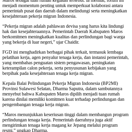
Maros sebagai tuan rumah kegiatan tersebut. Ia menilai, forum ini
menjadi momentum penting untuk memperkuat kolaborasi antara
pemerintah pusat dan daerah dalam melindungi serta meningkatkan
kesejahteraan pekerja migran Indonesia.
“Pekerja migran adalah pahlawan devisa yang harus kita lindungi
hak dan kesejahteraannya. Pemerintah Daerah Kabupaten Maros
berkomitmen meningkatkan kualitas dan perlindungan bagi warga
yang bekerja di luar negeri,” ujar Chaidir.
FGD ini menghadirkan berbagai pihak terkait, termasuk lembaga
pelatihan kerja, agen penyalur tenaga kerja, dan instansi pemerintah,
yang membahas penguatan sistem pengawasan, peningkatan
keterampilan calon pekerja, serta penyusunan kebijakan yang
berpihak pada kesejahteraan tenaga kerja migran.
Kepala Balai Pelindungan Pekerja Migran Indonesia (BP2MI)
Provinsi Sulawesi Selatan, Dharma Saputra, dalam sambutannya
menyebut bahwa Kabupaten Maros dipilih menjadi tuan rumah
karena dinilai memiliki komitmen kuat terhadap perlindungan dan
pengembangan tenaga kerja migran.
“Maros menunjukkan keseriusan tinggi dalam membangun program
perlindungan tenaga kerja. Pemerintah daerahnya juga aktif
mengirimkan tenaga kerja magang ke Jepang melalui program
resmi,” ungkap Dharma.