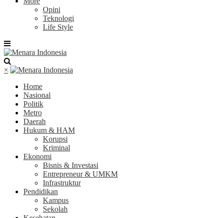
More
Opini
Teknologi
Life Style
×
Home
Nasional
Politik
Metro
Daerah
Hukum & HAM
Korupsi
Kriminal
Ekonomi
Bisnis & Investasi
Entrepreneur & UMKM
Infrastruktur
Pendidikan
Kampus
Sekolah
Kesehatan