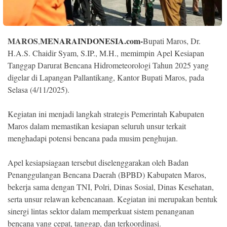
Indonesia
.
All
Right
Reserve
MAROS
MENARAINDONESIA.com-
,
Bupati Maros, Dr.
H.A.S. Chaidir Syam, S.IP., M.H., memimpin Apel Kesiapan
Tanggap Darurat Bencana Hidrometeorologi Tahun 2025 yang
digelar di Lapangan Pallantikang, Kantor Bupati Maros, pada
Selasa (4/11/2025).
Kegiatan ini menjadi langkah strategis Pemerintah Kabupaten
Maros dalam memastikan kesiapan seluruh unsur terkait
menghadapi potensi bencana pada musim penghujan.
Apel kesiapsiagaan tersebut diselenggarakan oleh Badan
Penanggulangan Bencana Daerah (BPBD) Kabupaten Maros,
bekerja sama dengan TNI, Polri, Dinas Sosial, Dinas Kesehatan,
serta unsur relawan kebencanaan. Kegiatan ini merupakan bentuk
sinergi lintas sektor dalam memperkuat sistem penanganan
bencana yang cepat, tanggap, dan terkoordinasi.