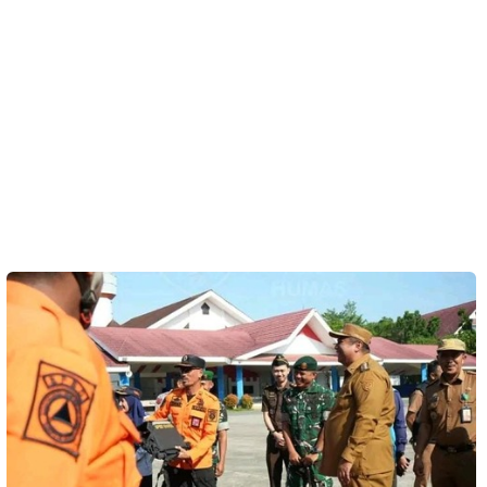
Kesehatan
Lingkungan
Olahraga
More
©
Copyright
2026
Menara