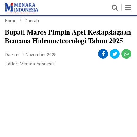
Home
/
Daerah
Home
Bupati Maros Pimpin Apel Kesiapsiagaan
Bencana Hidrometeorologi Tahun 2025
Nasional
Daerah
5 November 2025
Politik
Editor :
Menara Indonesia
Metro
Daerah
Hukum & HAM
Ekonomi
Pendidikan