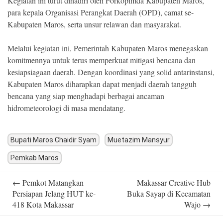
Kegiatan ini turut dihadiri oleh Forkopimda Kabupaten Maros,
para kepala Organisasi Perangkat Daerah (OPD), camat se-
Kabupaten Maros, serta unsur relawan dan masyarakat.
Melalui kegiatan ini, Pemerintah Kabupaten Maros menegaskan
komitmennya untuk terus memperkuat mitigasi bencana dan
kesiapsiagaan daerah. Dengan koordinasi yang solid antarinstansi,
Kabupaten Maros diharapkan dapat menjadi daerah tangguh
bencana yang siap menghadapi berbagai ancaman
hidrometeorologi di masa mendatang.
Bupati Maros Chaidir Syam
Muetazim Mansyur
Pemkab Maros
Post
←
Pemkot Matangkan
Makassar Creative Hub
navigation
Persiapan Jelang HUT ke-
Buka Sayap di Kecamatan
418 Kota Makassar
Wajo
→