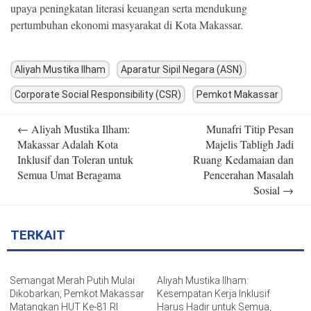
upaya peningkatan literasi keuangan serta mendukung
pertumbuhan ekonomi masyarakat di Kota Makassar.
Aliyah Mustika Ilham
Aparatur Sipil Negara (ASN)
Corporate Social Responsibility (CSR)
Pemkot Makassar
Post
←
Aliyah Mustika Ilham:
Munafri Titip Pesan
navigation
Makassar Adalah Kota
Majelis Tabligh Jadi
Inklusif dan Toleran untuk
Ruang Kedamaian dan
Semua Umat Beragama
Pencerahan Masalah
Sosial
→
TERKAIT
Semangat Merah Putih Mulai
Aliyah Mustika Ilham:
Dikobarkan, Pemkot Makassar
Kesempatan Kerja Inklusif
Matangkan HUT Ke-81 RI
Harus Hadir untuk Semua,