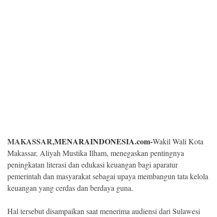
Kesehatan
Lingkungan
Olahraga
More
MAKASSAR,
MENARAINDONESIA.com-
Wakil Wali Kota
Makassar, Aliyah Mustika Ilham, menegaskan pentingnya
peningkatan literasi dan edukasi keuangan bagi aparatur
pemerintah dan masyarakat sebagai upaya membangun tata kelola
keuangan yang cerdas dan berdaya guna.
©
Copyright
2026
Hal tersebut disampaikan saat menerima audiensi dari Sulawesi
Menara