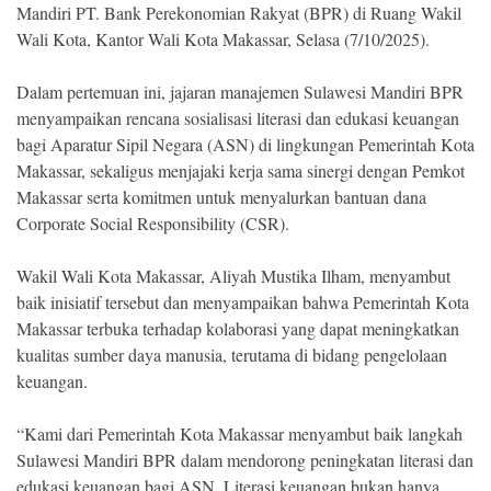
Indonesia
Mandiri PT. Bank Perekonomian Rakyat (BPR) di Ruang Wakil
.
Wali Kota, Kantor Wali Kota Makassar, Selasa (7/10/2025).
All
Right
Reserve
Dalam pertemuan ini, jajaran manajemen Sulawesi Mandiri BPR
menyampaikan rencana sosialisasi literasi dan edukasi keuangan
bagi Aparatur Sipil Negara (ASN) di lingkungan Pemerintah Kota
Makassar, sekaligus menjajaki kerja sama sinergi dengan Pemkot
Makassar serta komitmen untuk menyalurkan bantuan dana
Corporate Social Responsibility (CSR).
Wakil Wali Kota Makassar, Aliyah Mustika Ilham, menyambut
baik inisiatif tersebut dan menyampaikan bahwa Pemerintah Kota
Makassar terbuka terhadap kolaborasi yang dapat meningkatkan
kualitas sumber daya manusia, terutama di bidang pengelolaan
keuangan.
“Kami dari Pemerintah Kota Makassar menyambut baik langkah
Sulawesi Mandiri BPR dalam mendorong peningkatan literasi dan
edukasi keuangan bagi ASN. Literasi keuangan bukan hanya