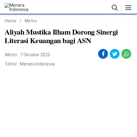
Home
/
Metro
Home
Aliyah Mustika Ilham Dorong Sinergi
Literasi Keuangan bagi ASN
Nasional
Metro
7 Oktober 2025
Politik
Editor :
Menara Indonesia
Metro
Daerah
Hukum & HAM
Ekonomi
Pendidikan