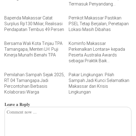
Termasuk Penyandang
Disabilitas
Bapenda Makassar Catat
Pemkot Makassar Pastikan
Surplus Rp130 Miliar, Realisasi
PSEL Tetap Berjalan, Penetapan
Pendapatan Tembus 49 Persen
Lokasi Masih Dibahas
Bersama Wali Kota Tinjau TPA
Kominfo Makassar
Tamangapa, Menteri LH: Puji
Perkenalkan Lontara+ kepada
Kinerja Munafri Benahi TPA
Peserta Australia Awards
sebagai Praktik Baik
Transformasi Digital
Pemilahan Sampah Sejak 2025,
Pakar Lingkungan: Pilah
RT 04 Tamangapa Jadi
Sampah Jadi Kunci Selamatkan
Percontohan Berbasis
Makassar dari Krisis
Kolaborasi Warga
Lingkungan
Leave a Reply