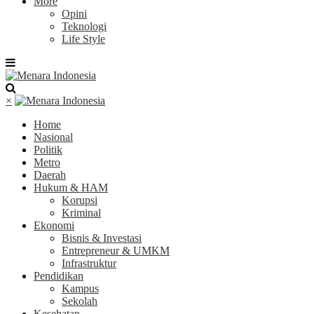
More
Opini
Teknologi
Life Style
×
Home
Nasional
Politik
Metro
Daerah
Hukum & HAM
Korupsi
Kriminal
Ekonomi
Bisnis & Investasi
Entrepreneur & UMKM
Infrastruktur
Pendidikan
Kampus
Sekolah
Kesehatan