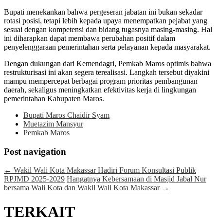
Bupati menekankan bahwa pergeseran jabatan ini bukan sekadar
rotasi posisi, tetapi lebih kepada upaya menempatkan pejabat yang
sesuai dengan kompetensi dan bidang tugasnya masing-masing. Hal
ini diharapkan dapat membawa perubahan positif dalam
penyelenggaraan pemerintahan serta pelayanan kepada masyarakat.
Dengan dukungan dari Kemendagri, Pemkab Maros optimis bahwa
restrukturisasi ini akan segera terealisasi. Langkah tersebut diyakini
mampu mempercepat berbagai program prioritas pembangunan
daerah, sekaligus meningkatkan efektivitas kerja di lingkungan
pemerintahan Kabupaten Maros.
Bupati Maros Chaidir Syam
Muetazim Mansyur
Pemkab Maros
Post navigation
←
Wakil Wali Kota Makassar Hadiri Forum Konsultasi Publik
RPJMD 2025-2029
Hangatnya Kebersamaan di Masjid Jabal Nur
bersama Wali Kota dan Wakil Wali Kota Makassar
→
TERKAIT