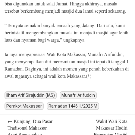
bisa digunakan untuk salat Jumat. Hingga akhirnya, musala
tersebut berkembang menjadi masjid dua lantai seperti sekarang.
“Ternyata semakin banyak jemaah yang datang. Dari situ, kami
berinisiatif mengembangkan musala ini menjadi masjid agar lebih
luas dan nyaman bagi warga,” ungkapnya.
Ia juga mengapresiasi Wali Kota Makassar, Munafri Arifuddin,
yang menyempatkan diri meresmikan masjid ini tepat di tanggal 1
Ramadan. Baginya, ini adalah momen yang penuh keberkahan di
awal tugasnya sebagai wali kota Makassar.(*)
Ilham Arif Sirajuddin (IAS)
Munafri Arifuddin
Pemkot Makassar
Ramadan 1446 H/2025 M
Post
←
Kunjungi Dua Pasar
Wakil Wali Kota
navigation
Tradisonal Makassar,
Makassar Hadiri
Appi Rencanakan
Peresmian Masjid