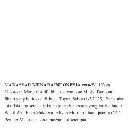
Kesehatan
Lingkungan
Olahraga
More
MAKASSAR,
MENARAINDONESIA.com-
Wali Kota
Makassar, Munafri Arifuddin, meresmikan Masjid Barakatul
Ilham yang berlokasi di Jalan Topaz, Sabtu (1/3/2025). Peresmian
ini dilakukan setelah salat berjemaah bersama yang turut dihadiri
Wakil Wali Kota Makassar, Aliyah Mustika Ilham, jajaran OPD
©
Pemkot Makassar, serta masyarakat setempat.
Copyright
2026
Menara