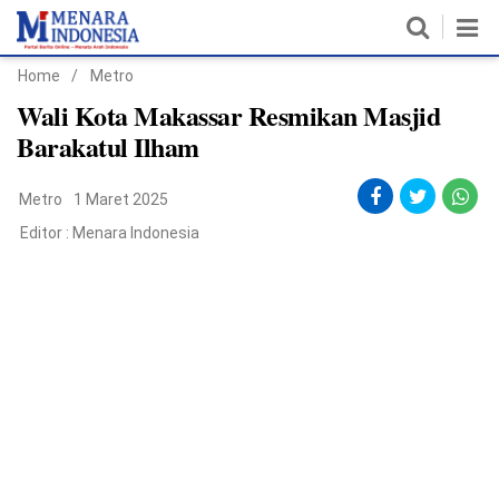
Home
/
Metro
Home
Wali Kota Makassar Resmikan Masjid
Barakatul Ilham
Nasional
Metro
1 Maret 2025
Politik
Editor :
Menara Indonesia
Metro
Daerah
Hukum & HAM
Ekonomi
Pendidikan