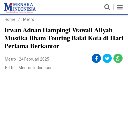
Home
/
Metro
Home
Irwan Adnan Dampingi Wawali Aliyah
Mustika Ilham Touring Balai Kota di Hari
Nasional
Pertama Berkantor
Politik
Metro
24 Februari 2025
Metro
Editor :
Menara Indonesia
Daerah
Hukum & HAM
Ekonomi
Pendidikan