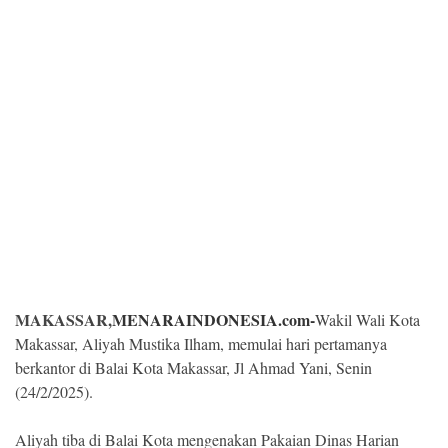
Kesehatan
Lingkungan
Olahraga
More
MAKASSAR,
MENARAINDONESIA.com-
Wakil Wali Kota
Makassar, Aliyah Mustika Ilham, memulai hari pertamanya
berkantor di Balai Kota Makassar, Jl Ahmad Yani, Senin
(24/2/2025).
©
Copyright
2026
Aliyah tiba di Balai Kota mengenakan Pakaian Dinas Harian
Menara