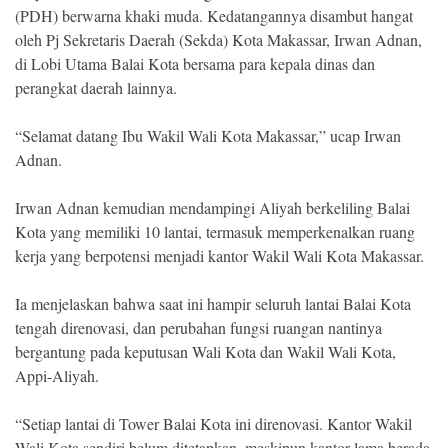
Indonesia
(PDH) berwarna khaki muda. Kedatangannya disambut hangat
.
All
oleh Pj Sekretaris Daerah (Sekda) Kota Makassar, Irwan Adnan,
Right
di Lobi Utama Balai Kota bersama para kepala dinas dan
Reserve
perangkat daerah lainnya.
“Selamat datang Ibu Wakil Wali Kota Makassar,” ucap Irwan
Adnan.
Irwan Adnan kemudian mendampingi Aliyah berkeliling Balai
Kota yang memiliki 10 lantai, termasuk memperkenalkan ruang
kerja yang berpotensi menjadi kantor Wakil Wali Kota Makassar.
Ia menjelaskan bahwa saat ini hampir seluruh lantai Balai Kota
tengah direnovasi, dan perubahan fungsi ruangan nantinya
bergantung pada keputusan Wali Kota dan Wakil Wali Kota,
Appi-Aliyah.
“Setiap lantai di Tower Balai Kota ini direnovasi. Kantor Wakil
Wali Kota sendiri belum ditetapkan, meskipun kantor lama berada