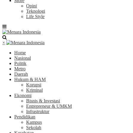
More
Opini
Teknologi
Life Style
×
Home
Nasional
Politik
Metro
Daerah
Hukum & HAM
Korupsi
Kriminal
Ekonomi
Bisnis & Investasi
Entrepreneur & UMKM
Infrastruktur
Pendidikan
Kampus
Sekolah
Kesehatan