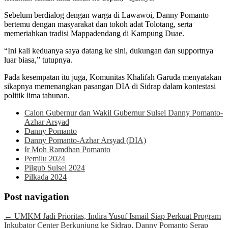
Sebelum berdialog dengan warga di Lawawoi, Danny Pomanto
bertemu dengan masyarakat dan tokoh adat Tolotang, serta
memeriahkan tradisi Mappadendang di Kampung Duae.
“Ini kali keduanya saya datang ke sini, dukungan dan supportnya
luar biasa,” tutupnya.
Pada kesempatan itu juga, Komunitas Khalifah Garuda menyatakan
sikapnya memenangkan pasangan DIA di Sidrap dalam kontestasi
politik lima tahunan.
Calon Gubernur dan Wakil Gubernur Sulsel Danny Pomanto-
Azhar Arsyad
Danny Pomanto
Danny Pomanto-Azhar Arsyad (DIA)
Ir Moh Ramdhan Pomanto
Pemilu 2024
Pilgub Sulsel 2024
Pilkada 2024
Post navigation
←
UMKM Jadi Prioritas, Indira Yusuf Ismail Siap Perkuat Program
Inkubator Center
Berkunjung ke Sidrap, Danny Pomanto Serap