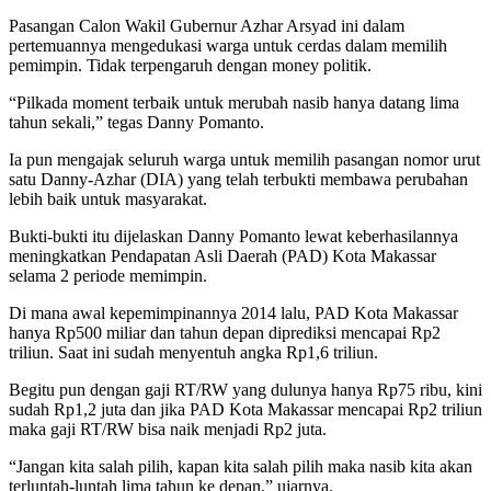
Pasangan Calon Wakil Gubernur Azhar Arsyad ini dalam
pertemuannya mengedukasi warga untuk cerdas dalam memilih
pemimpin. Tidak terpengaruh dengan money politik.
“Pilkada moment terbaik untuk merubah nasib hanya datang lima
tahun sekali,” tegas Danny Pomanto.
Ia pun mengajak seluruh warga untuk memilih pasangan nomor urut
satu Danny-Azhar (DIA) yang telah terbukti membawa perubahan
lebih baik untuk masyarakat.
Bukti-bukti itu dijelaskan Danny Pomanto lewat keberhasilannya
meningkatkan Pendapatan Asli Daerah (PAD) Kota Makassar
selama 2 periode memimpin.
Di mana awal kepemimpinannya 2014 lalu, PAD Kota Makassar
hanya Rp500 miliar dan tahun depan diprediksi mencapai Rp2
triliun. Saat ini sudah menyentuh angka Rp1,6 triliun.
Begitu pun dengan gaji RT/RW yang dulunya hanya Rp75 ribu, kini
sudah Rp1,2 juta dan jika PAD Kota Makassar mencapai Rp2 triliun
maka gaji RT/RW bisa naik menjadi Rp2 juta.
“Jangan kita salah pilih, kapan kita salah pilih maka nasib kita akan
terluntah-luntah lima tahun ke depan,” ujarnya.