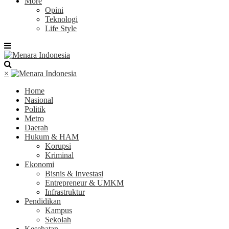
More
Opini
Teknologi
Life Style
×
Home
Nasional
Politik
Metro
Daerah
Hukum & HAM
Korupsi
Kriminal
Ekonomi
Bisnis & Investasi
Entrepreneur & UMKM
Infrastruktur
Pendidikan
Kampus
Sekolah
Kesehatan