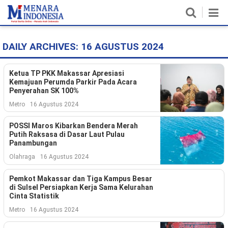
DAILY ARCHIVES:
16 AGUSTUS 2024
Home
Nasional
Ketua TP PKK Makassar Apresiasi
Kemajuan Perumda Parkir Pada Acara
Penyerahan SK 100%
Politik
Metro
16 Agustus 2024
Metro
POSSI Maros Kibarkan Bendera Merah
Putih Raksasa di Dasar Laut Pulau
Daerah
Panambungan
Olahraga
16 Agustus 2024
Hukum & HAM
Pemkot Makassar dan Tiga Kampus Besar
Ekonomi
di Sulsel Persiapkan Kerja Sama Kelurahan
Cinta Statistik
Pendidikan
Metro
16 Agustus 2024