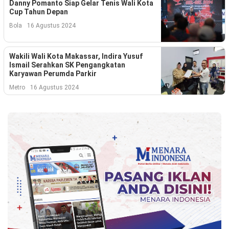
Kesehatan
Danny Pomanto Siap Gelar Tenis Wali Kota
Cup Tahun Depan
Lingkungan
Bola
16 Agustus 2024
Olahraga
Wakili Wali Kota Makassar, Indira Yusuf
Ismail Serahkan SK Pengangkatan
More
Karyawan Perumda Parkir
Metro
16 Agustus 2024
©
Copyright
2026
Menara