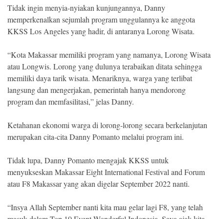
Indonesia
Tidak ingin menyia-nyiakan kunjungannya, Danny
.
All
memperkenalkan sejumlah program unggulannya ke anggota
Right
KKSS Los Angeles yang hadir, di antaranya Lorong Wisata.
Reserve
“Kota Makassar memiliki program yang namanya, Lorong Wisata
atau Longwis. Lorong yang dulunya terabaikan ditata sehingga
memiliki daya tarik wisata. Menariknya, warga yang terlibat
langsung dan mengerjakan, pemerintah hanya mendorong
program dan memfasilitasi,” jelas Danny.
Ketahanan ekonomi warga di lorong-lorong secara berkelanjutan
merupakan cita-cita Danny Pomanto melalui program ini.
Tidak lupa, Danny Pomanto mengajak KKSS untuk
menyukseskan Makassar Eight International Festival and Forum
atau F8 Makassar yang akan digelar September 2022 nanti.
“Insya Allah September nanti kita mau gelar lagi F8, yang telah
masuk dalam Top 10 Event Wonderful Indonesia. Saya ajak kita