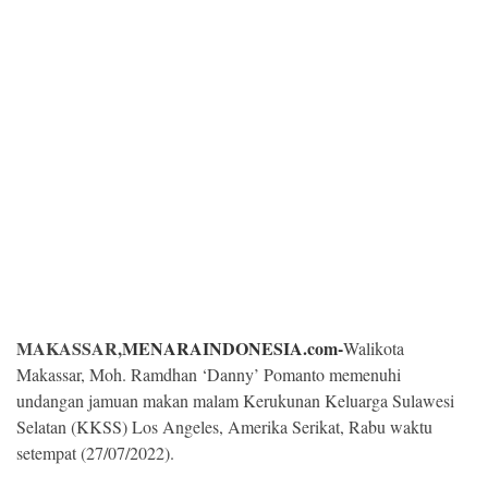
Kesehatan
Lingkungan
Olahraga
More
MAKASSAR,
MENARAINDONESIA.com-
Walikota
Makassar, Moh. Ramdhan ‘Danny’ Pomanto memenuhi
undangan jamuan makan malam Kerukunan Keluarga Sulawesi
Selatan (KKSS) Los Angeles, Amerika Serikat, Rabu waktu
©
Copyright
setempat (27/07/2022).
2026
Menara