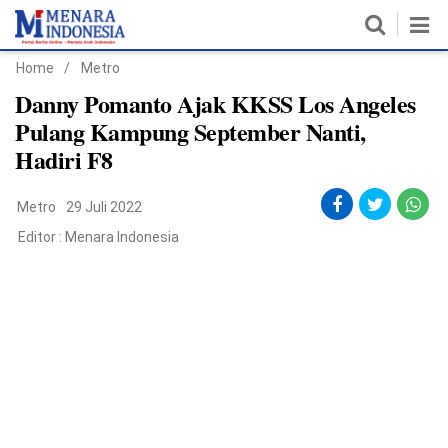
Home
/
Metro
Home
Danny Pomanto Ajak KKSS Los Angeles
Pulang Kampung September Nanti,
Nasional
Hadiri F8
Politik
Metro
29 Juli 2022
Metro
Editor :
Menara Indonesia
Daerah
Hukum & HAM
Ekonomi
Pendidikan