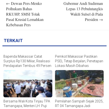
Post
←
Dewan Pers-Menko
Gubernur Andi Sudirman
navigation
Polhukam Bahas
Lepas 13 Pebulutangkis
RKUHP, SMSI Tolak
Wakili Sulsel di Piala
Pasal Krusial Lemahkan
Presiden
→
Kebebasan Pers
TERKAIT
Bapenda Makassar Catat
Pemkot Makassar Pastikan
Surplus Rp130 Miliar, Realisasi
PSEL Tetap Berjalan, Penetapan
Pendapatan Tembus 49 Persen
Lokasi Masih Dibahas
Bersama Wali Kota Tinjau TPA
Pemilahan Sampah Sejak 2025,
Tamangapa, Menteri LH: Puji
RT 04 Tamangapa Jadi