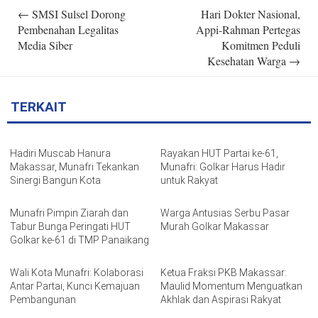
Post
←
SMSI Sulsel Dorong
Hari Dokter Nasional,
navigation
Pembenahan Legalitas
Appi-Rahman Pertegas
Media Siber
Komitmen Peduli
Kesehatan Warga
→
TERKAIT
Hadiri Muscab Hanura
Rayakan HUT Partai ke-61,
Makassar, Munafri Tekankan
Munafri: Golkar Harus Hadir
Sinergi Bangun Kota
untuk Rakyat
Munafri Pimpin Ziarah dan
Warga Antusias Serbu Pasar
Tabur Bunga Peringati HUT
Murah Golkar Makassar
Golkar ke-61 di TMP Panaikang
Wali Kota Munafri: Kolaborasi
Ketua Fraksi PKB Makassar:
Antar Partai, Kunci Kemajuan
Maulid Momentum Menguatkan
Pembangunan
Akhlak dan Aspirasi Rakyat