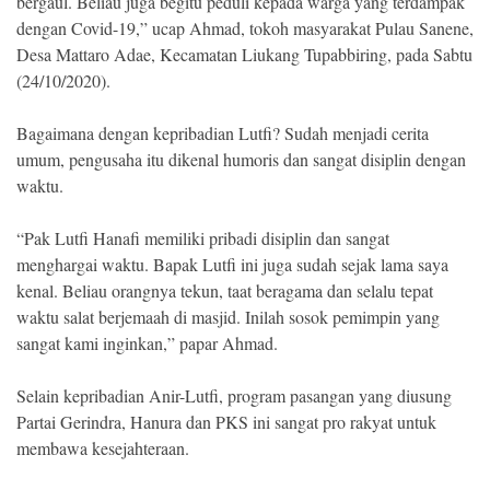
bergaul. Beliau juga begitu peduli kepada warga yang terdampak
Indonesia
.
dengan Covid-19,” ucap Ahmad, tokoh masyarakat Pulau Sanene,
All
Desa Mattaro Adae, Kecamatan Liukang Tupabbiring, pada Sabtu
Right
Reserve
(24/10/2020).
Bagaimana dengan kepribadian Lutfi? Sudah menjadi cerita
umum, pengusaha itu dikenal humoris dan sangat disiplin dengan
waktu.
“Pak Lutfi Hanafi memiliki pribadi disiplin dan sangat
menghargai waktu. Bapak Lutfi ini juga sudah sejak lama saya
kenal. Beliau orangnya tekun, taat beragama dan selalu tepat
waktu salat berjemaah di masjid. Inilah sosok pemimpin yang
sangat kami inginkan,” papar Ahmad.
Selain kepribadian Anir-Lutfi, program pasangan yang diusung
Partai Gerindra, Hanura dan PKS ini sangat pro rakyat untuk
membawa kesejahteraan.