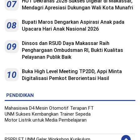
HUT Dekranas 2026 Sukses Digelar di Makassar,
07
Mendagri Apresiasi Dukungan Wali Kota Munafri
Bupati Maros Dengarkan Aspirasi Anak pada
08
Upacara Hari Anak Nasional 2026
Dinsos dan RSUD Daya Makassar Raih
09
Penghargaan Ombudsman RI, Bukti Kualitas
Pelayanan Publik Baik
Buka High Level Meeting TP2DD, Appi Minta
10
Digitalisasi Pemkot Berorientasi Hasil
PENDIDIKAN
Mahasiswa D4 Mesin Otomotif Terapan FT
UNM Sukses Kembangkan Trainer Sepeda
Motor Listrik untuk Media Pembelajaran
PSPPI FT UNM Gelar Workshop Kurikulum