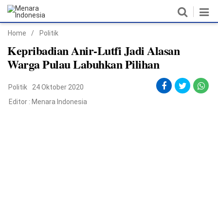
Home
/
Politik
Home
Kepribadian Anir-Lutfi Jadi Alasan
Warga Pulau Labuhkan Pilihan
Nasional
Politik
24 Oktober 2020
Politik
Editor :
Menara Indonesia
Metro
Daerah
Hukum & HAM
Ekonomi
Pendidikan