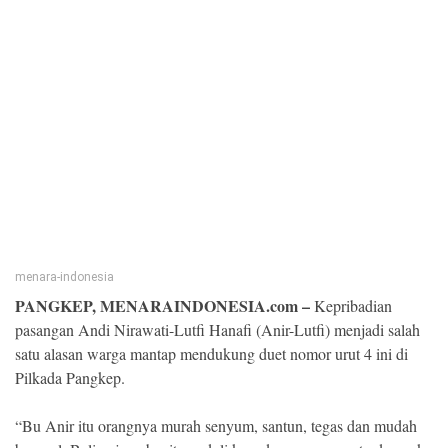
Kesehatan
Lingkungan
Olahraga
More
menara-indonesia
PANGKEP, MENARAINDONESIA.com –
Kepribadian
pasangan Andi Nirawati-Lutfi Hanafi (Anir-Lutfi) menjadi salah
satu alasan warga mantap mendukung duet nomor urut 4 ini di
Pilkada Pangkep.
©
Copyright
“Bu Anir itu orangnya murah senyum, santun, tegas dan mudah
2026
Menara