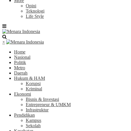
More
Opini
Teknologi
Life Style
×
Home
Nasional
Politik
Metro
Daerah
Hukum & HAM
Korupsi
Kriminal
Ekonomi
Bisnis & Investasi
Entrepreneur & UMKM
Infrastruktur
Pendidikan
Kampus
Sekolah
Kesehatan