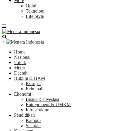
More
Opini
Teknologi
Life Style
×
Home
Nasional
Politik
Metro
Daerah
Hukum & HAM
Korupsi
Kriminal
Ekonomi
Bisnis & Investasi
Entrepreneur & UMKM
Infrastruktur
Pendidikan
Kampus
Sekolah
Kesehatan