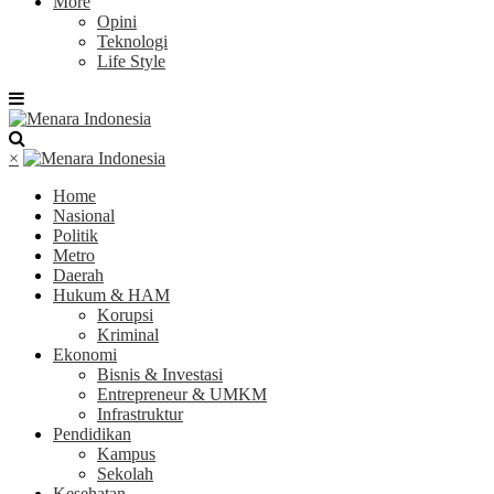
More
Opini
Teknologi
Life Style
×
Home
Nasional
Politik
Metro
Daerah
Hukum & HAM
Korupsi
Kriminal
Ekonomi
Bisnis & Investasi
Entrepreneur & UMKM
Infrastruktur
Pendidikan
Kampus
Sekolah
Kesehatan