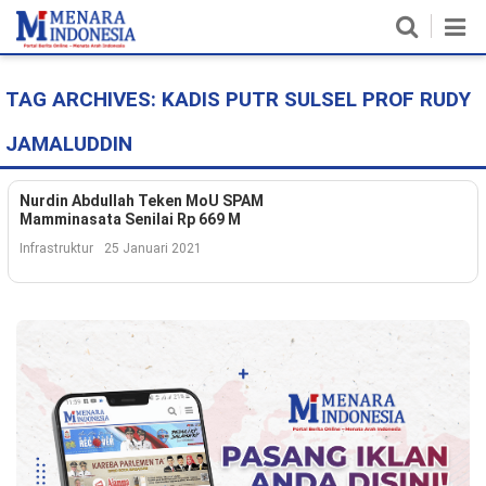
TAG ARCHIVES:
KADIS PUTR SULSEL PROF RUDY
Home
JAMALUDDIN
Nasional
Politik
Nurdin Abdullah Teken MoU SPAM
Mamminasata Senilai Rp 669 M
Metro
Infrastruktur
25 Januari 2021
Daerah
Hukum & HAM
Ekonomi
Pendidikan