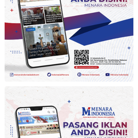
Kesehatan
Lingkungan
Olahraga
More
©
Copyright
2026
Menara