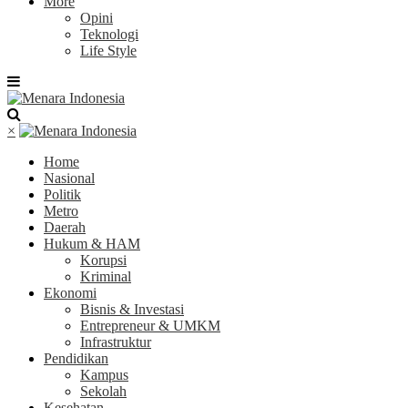
More
Opini
Teknologi
Life Style
×
Home
Nasional
Politik
Metro
Daerah
Hukum & HAM
Korupsi
Kriminal
Ekonomi
Bisnis & Investasi
Entrepreneur & UMKM
Infrastruktur
Pendidikan
Kampus
Sekolah
Kesehatan