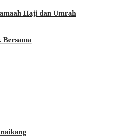
 Jamaah Haji dan Umrah
k Bersama
anaikang