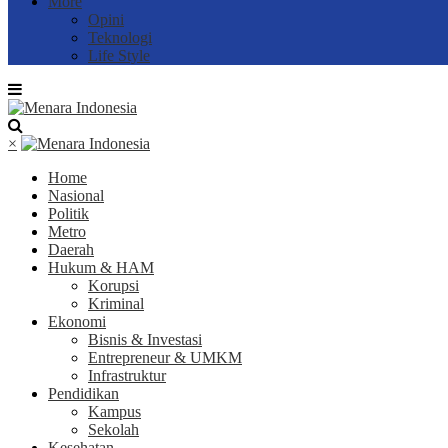
More
Opini
Teknologi
Life Style
×
Home
Nasional
Politik
Metro
Daerah
Hukum & HAM
Korupsi
Kriminal
Ekonomi
Bisnis & Investasi
Entrepreneur & UMKM
Infrastruktur
Pendidikan
Kampus
Sekolah
Kesehatan