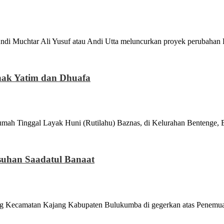
ar Ali Yusuf atau Andi Utta meluncurkan proyek perubahan Pe
nak Yatim dan Dhuafa
al Layak Huni (Rutilahu) Baznas, di Kelurahan Bentenge, Bup
Asuhan Saadatul Banaat
an Kajang Kabupaten Bulukumba di gegerkan atas Penemuan ba