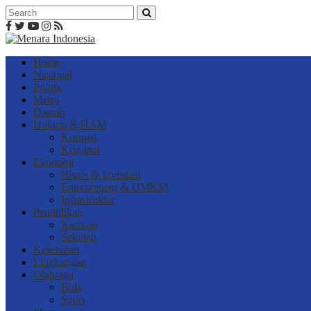
Home
Nasional
Politik
Metro
Daerah
Hukum & HAM
Korupsi
Kriminal
Ekonomi
Bisnis & Investasi
Entrepreneur & UMKM
Infrastruktur
Pendidikan
Kampus
Sekolah
Kesehatan
Lingkungan
Olahraga
Bola
Sport