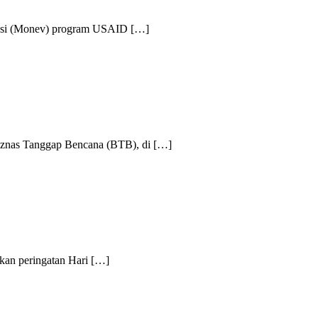
i (Monev) program USAID […]
as Tanggap Bencana (BTB), di […]
an peringatan Hari […]