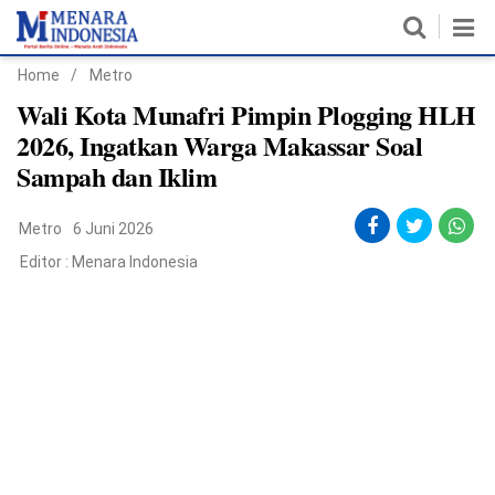
Home
/
Metro
Home
Wali Kota Munafri Pimpin Plogging HLH
2026, Ingatkan Warga Makassar Soal
Nasional
Sampah dan Iklim
Politik
Metro
6 Juni 2026
Metro
Editor :
Menara Indonesia
Daerah
Hukum & HAM
Ekonomi
Pendidikan