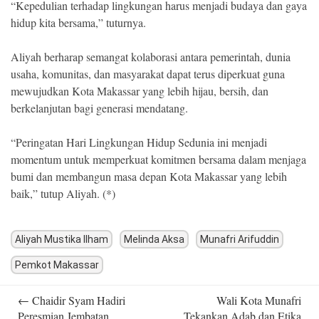
“Kepedulian terhadap lingkungan harus menjadi budaya dan gaya
hidup kita bersama,” tuturnya.
Aliyah berharap semangat kolaborasi antara pemerintah, dunia
usaha, komunitas, dan masyarakat dapat terus diperkuat guna
mewujudkan Kota Makassar yang lebih hijau, bersih, dan
berkelanjutan bagi generasi mendatang.
“Peringatan Hari Lingkungan Hidup Sedunia ini menjadi
momentum untuk memperkuat komitmen bersama dalam menjaga
bumi dan membangun masa depan Kota Makassar yang lebih
baik,” tutup Aliyah. (*)
Aliyah Mustika Ilham
Melinda Aksa
Munafri Arifuddin
Pemkot Makassar
Post
←
Chaidir Syam Hadiri
Wali Kota Munafri
navigation
Peresmian Jembatan
Tekankan Adab dan Etika