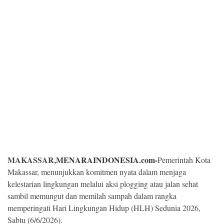
Kesehatan
Lingkungan
Olahraga
More
MAKASSAR,
MENARAINDONESIA.com-
Pemerintah Kota
Makassar, menunjukkan komitmen nyata dalam menjaga
kelestarian lingkungan melalui aksi plogging atau jalan sehat
sambil memungut dan memilah sampah dalam rangka
©
Copyright
memperingati Hari Lingkungan Hidup (HLH) Sedunia 2026,
2026
Sabtu (6/6/2026).
Menara