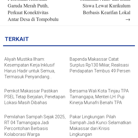
Garuda Merah Putih,
Siswa Lewat Kurikulum
Perkuat Konektivitas
Berbasis Kearifan Lokal
Antar Desa di Tompobulu
→
TERKAIT
Aliyah Mustika Ilham:
Bapenda Makassar Catat
Kesempatan Kerja Inklusif
Surplus Rp130 Miliar, Realisasi
Harus Hadir untuk Semua,
Pendapatan Tembus 49 Persen
Termasuk Penyandang
Disabilitas
Pemkot Makassar Pastikan
Bersama Wali Kota Tinjau TPA
PSEL Tetap Berjalan, Penetapan
Tamangapa, Menteri LH: Puji
Lokasi Masih Dibahas
Kinerja Munafri Benahi TPA
Pemilahan Sampah Sejak 2025,
Pakar Lingkungan: Pilah
RT 04 Tamangapa Jadi
Sampah Jadi Kunci Selamatkan
Percontohan Berbasis
Makassar dari Krisis
Kolaborasi Warga
Lingkungan