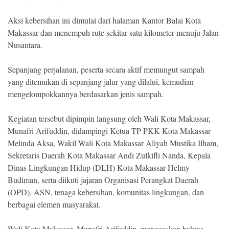
Indonesia
.
All
Aksi kebersihan ini dimulai dari halaman Kantor Balai Kota
Right
Makassar dan menempuh rute sekitar satu kilometer menuju Jalan
Reserve
Nusantara.
Sepanjang perjalanan, peserta secara aktif memungut sampah
yang ditemukan di sepanjang jalur yang dilalui, kemudian
mengelompokkannya berdasarkan jenis sampah.
Kegiatan tersebut dipimpin langsung oleh Wali Kota Makassar,
Munafri Arifuddin, didampingi Ketua TP PKK Kota Makassar
Melinda Aksa, Wakil Wali Kota Makassar Aliyah Mustika Ilham,
Sekretaris Daerah Kota Makassar Andi Zulkifli Nanda, Kepala
Dinas Lingkungan Hidup (DLH) Kota Makassar Helmy
Budiman, serta diikuti jajaran Organisasi Perangkat Daerah
(OPD), ASN, tenaga kebersihan, komunitas lingkungan, dan
berbagai elemen masyarakat.
Wali Kota Makassar, Munafri Arifuddin, menegaskan bahwa