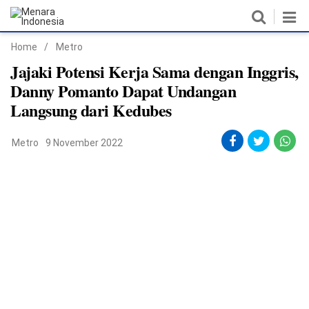
Home
/
Metro
Home
Jajaki Potensi Kerja Sama dengan Inggris,
Danny Pomanto Dapat Undangan
Nasional
Langsung dari Kedubes
Politik
Metro
9 November 2022
Metro
Daerah
Hukum & HAM
Ekonomi
Pendidikan