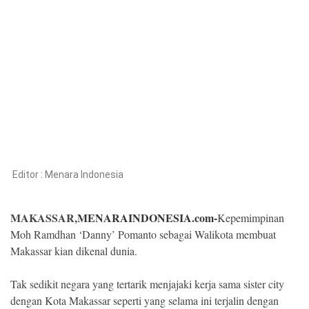
Kesehatan
Lingkungan
Olahraga
More
Editor :
Menara Indonesia
MAKASSAR,
MENARAINDONESIA.com-
Kepemimpinan
Moh Ramdhan ‘Danny’ Pomanto sebagai Walikota membuat
Makassar kian dikenal dunia.
©
Tak sedikit negara yang tertarik menjajaki kerja sama sister city
Copyright
2026
dengan Kota Makassar seperti yang selama ini terjalin dengan
Menara