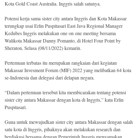
Indonesia
Kota Gold Coast Australia. Inggris salah satunya.
.
All
Right
Potensi kerja sama sister city antara Inggris dan Kota Makassar
Reserve
terungkap usai Erlin Puspitasari East Java Regional Manager
Kedubes Inggris melakukan one on one meeting bersama
Walikota Makassar Danny Pomanto, di Hotel Four Point by
Sheraton, Selasa (08/11/2022) kemarin.
Pertemuan terbatas itu merupakan rangkaian dari kegiatan
Makassar Invesment Forum (MIF) 2022 yang melibatkan 64 kota
se-Indonesia dan delegasi dari delapan negara.
“Dalam pertemuan tersebut kita membicarakan tentang potensi
sister city antara Makassar dengan kota di Inggris,” kata Erlin
Puspitasari.
Guna untuk mewujudkan sister city antara Makassar dengan salah
satu kota di Inggris, pihaknya akan melakukan research dan
berdiskusi bersama dengan Pemerintah Inggris menyamakan