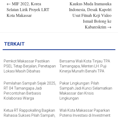
Post
←
MIF 2022, Korea
Kaukus Muda Iramasuka
navigation
Selatan Lirik Proyek LRT
Indonesia, Desak Kapolri
Kota Makassar
Usut Fitnah Keji Video
Ismail Bolong ke
Kabareskrim
→
TERKAIT
Pemkot Makassar Pastikan
Bersama Wali Kota Tinjau TPA
PSEL Tetap Berjalan, Penetapan
Tamangapa, Menteri LH: Puji
Lokasi Masih Dibahas
Kinerja Munafri Benahi TPA
Pemilahan Sampah Sejak 2025,
Pakar Lingkungan: Pilah
RT 04 Tamangapa Jadi
Sampah Jadi Kunci Selamatkan
Percontohan Berbasis
Makassar dari Krisis
Kolaborasi Warga
Lingkungan
Ketua RT Rappokalling Bagikan
Wali Kota Makassar Paparkan
Rahasia Sukses Pilah Sampah,
Potensi Investasi di Investment