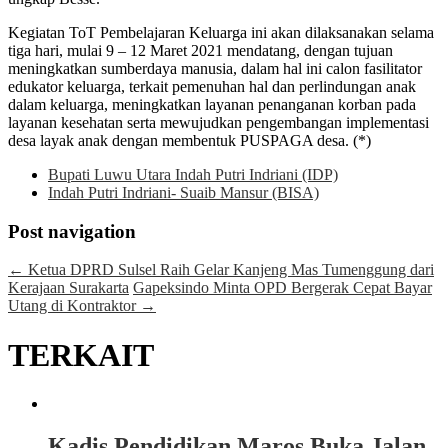
Kegiatan ToT Pembelajaran Keluarga ini akan dilaksanakan selama
tiga hari, mulai 9 – 12 Maret 2021 mendatang, dengan tujuan
meningkatkan sumberdaya manusia, dalam hal ini calon fasilitator
edukator keluarga, terkait pemenuhan hal dan perlindungan anak
dalam keluarga, meningkatkan layanan penanganan korban pada
layanan kesehatan serta mewujudkan pengembangan implementasi
desa layak anak dengan membentuk PUSPAGA desa. (*)
Bupati Luwu Utara Indah Putri Indriani (IDP)
Indah Putri Indriani- Suaib Mansur (BISA)
Post navigation
←
Ketua DPRD Sulsel Raih Gelar Kanjeng Mas Tumenggung dari
Kerajaan Surakarta
Gapeksindo Minta OPD Bergerak Cepat Bayar
Utang di Kontraktor
→
TERKAIT
Kadis Pendidikan Maros Buka Jalan