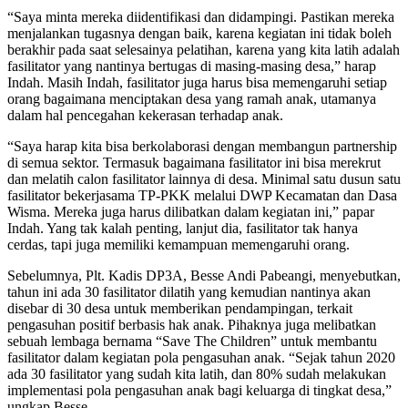
“Saya minta mereka diidentifikasi dan didampingi. Pastikan mereka
menjalankan tugasnya dengan baik, karena kegiatan ini tidak boleh
berakhir pada saat selesainya pelatihan, karena yang kita latih adalah
fasilitator yang nantinya bertugas di masing-masing desa,” harap
Indah. Masih Indah, fasilitator juga harus bisa memengaruhi setiap
orang bagaimana menciptakan desa yang ramah anak, utamanya
dalam hal pencegahan kekerasan terhadap anak.
“Saya harap kita bisa berkolaborasi dengan membangun partnership
di semua sektor. Termasuk bagaimana fasilitator ini bisa merekrut
dan melatih calon fasilitator lainnya di desa. Minimal satu dusun satu
fasilitator bekerjasama TP-PKK melalui DWP Kecamatan dan Dasa
Wisma. Mereka juga harus dilibatkan dalam kegiatan ini,” papar
Indah. Yang tak kalah penting, lanjut dia, fasilitator tak hanya
cerdas, tapi juga memiliki kemampuan memengaruhi orang.
Sebelumnya, Plt. Kadis DP3A, Besse Andi Pabeangi, menyebutkan,
tahun ini ada 30 fasilitator dilatih yang kemudian nantinya akan
disebar di 30 desa untuk memberikan pendampingan, terkait
pengasuhan positif berbasis hak anak. Pihaknya juga melibatkan
sebuah lembaga bernama “Save The Children” untuk membantu
fasilitator dalam kegiatan pola pengasuhan anak. “Sejak tahun 2020
ada 30 fasilitator yang sudah kita latih, dan 80% sudah melakukan
implementasi pola pengasuhan anak bagi keluarga di tingkat desa,”
ungkap Besse.