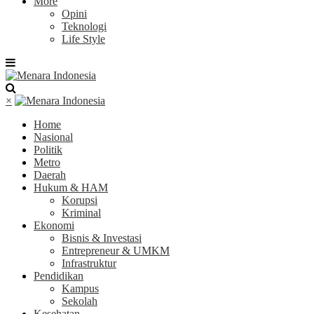
More
Opini
Teknologi
Life Style
×
Home
Nasional
Politik
Metro
Daerah
Hukum & HAM
Korupsi
Kriminal
Ekonomi
Bisnis & Investasi
Entrepreneur & UMKM
Infrastruktur
Pendidikan
Kampus
Sekolah
Kesehatan