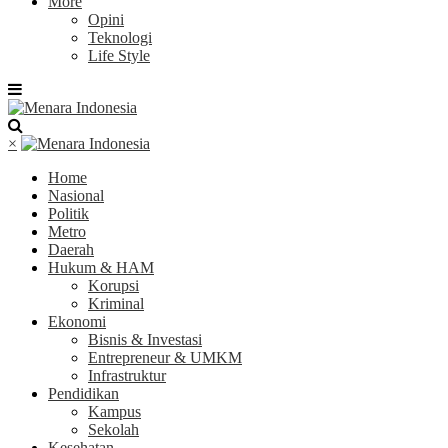
More
Opini
Teknologi
Life Style
×
Home
Nasional
Politik
Metro
Daerah
Hukum & HAM
Korupsi
Kriminal
Ekonomi
Bisnis & Investasi
Entrepreneur & UMKM
Infrastruktur
Pendidikan
Kampus
Sekolah
Kesehatan