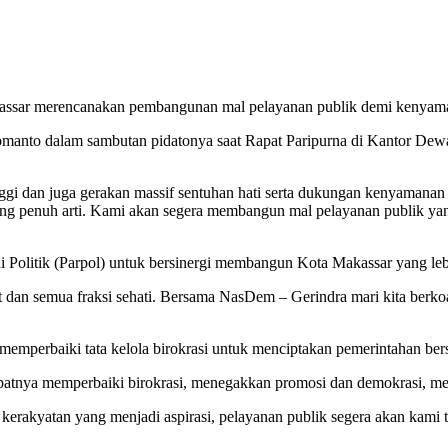
assar merencanakan pembangunan mal pelayanan publik demi kenyam
manto dalam sambutan pidatonya saat Rapat Paripurna di Kantor De
ggi dan juga gerakan massif sentuhan hati serta dukungan kenyamanan a
 yang penuh arti. Kami akan segera membangun mal pelayanan publik y
Politik (Parpol) untuk bersinergi membangun Kota Makassar yang lebi
 dan semua fraksi sehati. Bersama NasDem – Gerindra mari kita berkoal
a memperbaiki tata kelola birokrasi untuk menciptakan pemerintahan bers
atnya memperbaiki birokrasi, menegakkan promosi dan demokrasi, memb
akyatan yang menjadi aspirasi, pelayanan publik segera akan kami tota