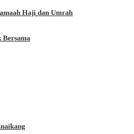
 Jamaah Haji dan Umrah
k Bersama
anaikang