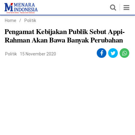
Home
/
Politik
Home
Pengamat Kebijakan Publik Sebut Appi-
Rahman Akan Bawa Banyak Perubahan
Nasional
Politik
15 November 2020
Politik
Metro
Daerah
Hukum & HAM
Ekonomi
Pendidikan