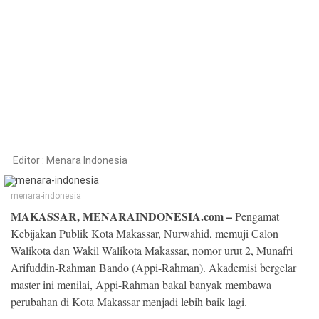
Kesehatan
Lingkungan
Olahraga
More
Editor :
Menara Indonesia
menara-indonesia
MAKASSAR, MENARAINDONESIA.com –
Pengamat
Kebijakan Publik Kota Makassar, Nurwahid, memuji Calon
Walikota dan Wakil Walikota Makassar, nomor urut 2, Munafri
Arifuddin-Rahman Bando (Appi-Rahman). Akademisi bergelar
master ini menilai, Appi-Rahman bakal banyak membawa
©
Copyright
perubahan di Kota Makassar menjadi lebih baik lagi.
2026
Menara