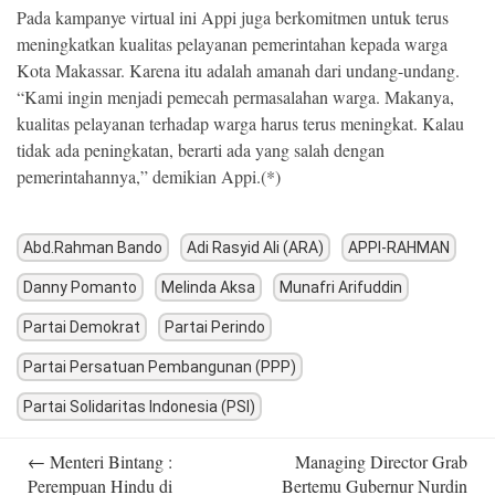
Pada kampanye virtual ini Appi juga berkomitmen untuk terus
meningkatkan kualitas pelayanan pemerintahan kepada warga
Kota Makassar. Karena itu adalah amanah dari undang-undang.
“Kami ingin menjadi pemecah permasalahan warga. Makanya,
kualitas pelayanan terhadap warga harus terus meningkat. Kalau
tidak ada peningkatan, berarti ada yang salah dengan
pemerintahannya,” demikian Appi.(*)
Abd.Rahman Bando
Adi Rasyid Ali (ARA)
APPI-RAHMAN
Danny Pomanto
Melinda Aksa
Munafri Arifuddin
Partai Demokrat
Partai Perindo
Partai Persatuan Pembangunan (PPP)
Partai Solidaritas Indonesia (PSI)
Post
←
Menteri Bintang :
Managing Director Grab
navigation
Perempuan Hindu di
Bertemu Gubernur Nurdin