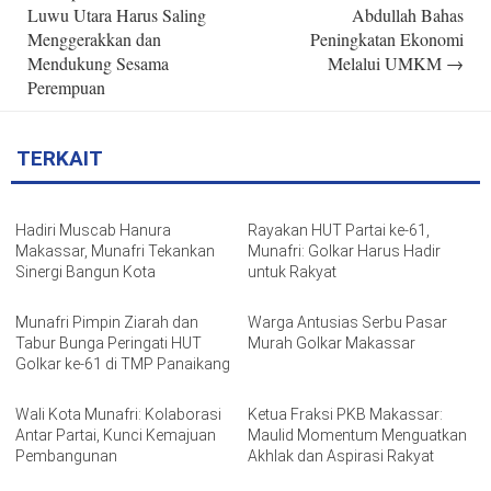
Luwu Utara Harus Saling
Abdullah Bahas
Menggerakkan dan
Peningkatan Ekonomi
Mendukung Sesama
Melalui UMKM
→
Perempuan
TERKAIT
Hadiri Muscab Hanura
Rayakan HUT Partai ke-61,
Makassar, Munafri Tekankan
Munafri: Golkar Harus Hadir
Sinergi Bangun Kota
untuk Rakyat
Munafri Pimpin Ziarah dan
Warga Antusias Serbu Pasar
Tabur Bunga Peringati HUT
Murah Golkar Makassar
Golkar ke-61 di TMP Panaikang
Wali Kota Munafri: Kolaborasi
Ketua Fraksi PKB Makassar:
Antar Partai, Kunci Kemajuan
Maulid Momentum Menguatkan
Pembangunan
Akhlak dan Aspirasi Rakyat