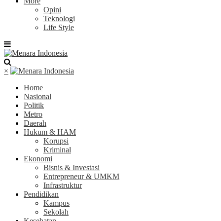
More
Opini
Teknologi
Life Style
×
Home
Nasional
Politik
Metro
Daerah
Hukum & HAM
Korupsi
Kriminal
Ekonomi
Bisnis & Investasi
Entrepreneur & UMKM
Infrastruktur
Pendidikan
Kampus
Sekolah
Kesehatan