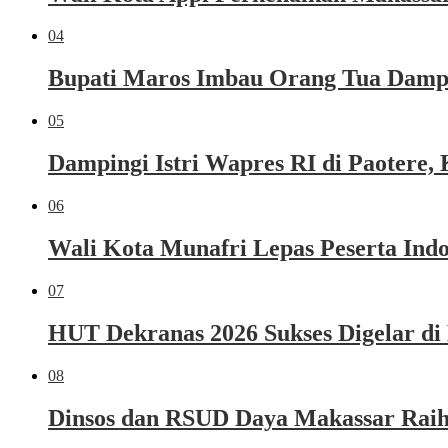
04
Bupati Maros Imbau Orang Tua Dampi
05
Dampingi Istri Wapres RI di Paoter
06
Wali Kota Munafri Lepas Peserta Ind
07
HUT Dekranas 2026 Sukses Digelar di
08
Dinsos dan RSUD Daya Makassar Raih