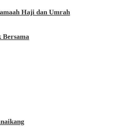
 Jamaah Haji dan Umrah
k Bersama
anaikang