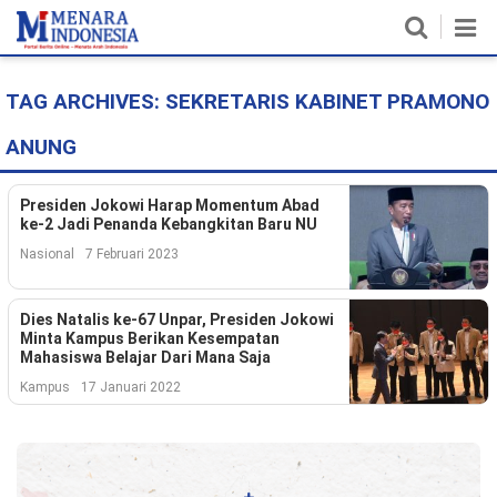
TAG ARCHIVES:
SEKRETARIS KABINET PRAMONO
Home
ANUNG
Nasional
Politik
Presiden Jokowi Harap Momentum Abad
ke-2 Jadi Penanda Kebangkitan Baru NU
Metro
Nasional
7 Februari 2023
Daerah
Dies Natalis ke-67 Unpar, Presiden Jokowi
Minta Kampus Berikan Kesempatan
Hukum & HAM
Mahasiswa Belajar Dari Mana Saja
Kampus
17 Januari 2022
Ekonomi
Pendidikan