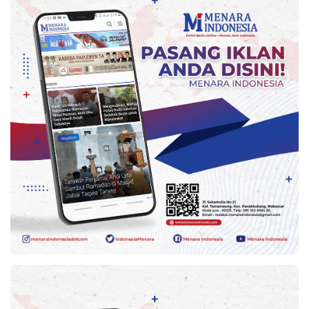
Kesehatan
Lingkungan
Olahraga
More
©
Copyright
2026
Menara