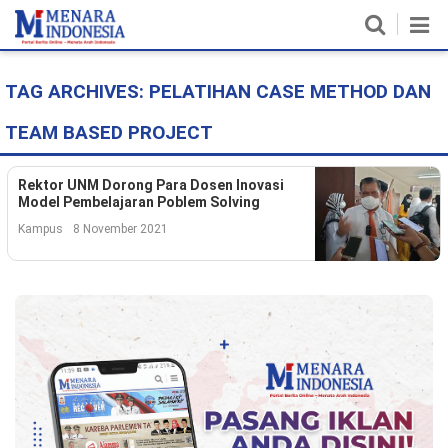
TAG ARCHIVES:
PELATIHAN CASE METHOD DAN
Home
TEAM BASED PROJECT
Nasional
Politik
Rektor UNM Dorong Para Dosen Inovasi
Model Pembelajaran Poblem Solving
Metro
Kampus
8 November 2021
Daerah
Hukum & HAM
Ekonomi
Pendidikan