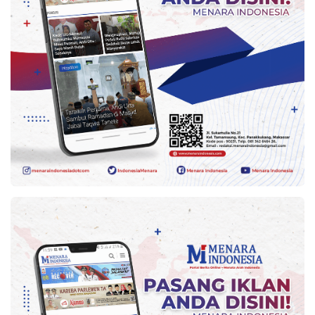
Kesehatan
Lingkungan
Olahraga
More
©
Copyright
2026
Menara