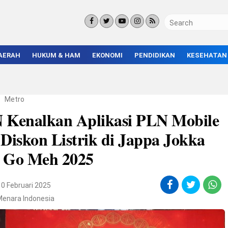
AERAH
HUKUM & HAM
EKONOMI
PENDIDIKAN
KESEHATAN
KORUPSI
BISNIS & INVESTASI
KAMPUS
KRIMINAL
ENTREPRENEUR &
SEKOLAH
UMKM
INFRASTRUKTUR
/
Metro
 Kenalkan Aplikasi PLN Mobile
Diskon Listrik di Jappa Jokka
 Go Meh 2025
10 Februari 2025
Menara Indonesia