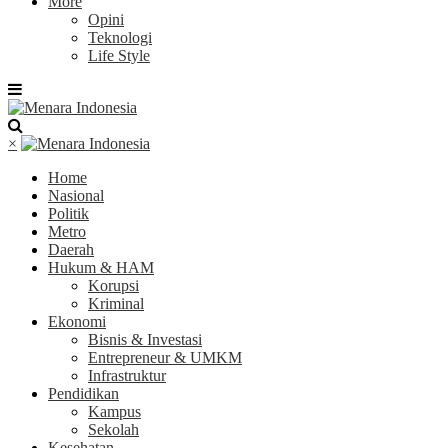
More
Opini
Teknologi
Life Style
×
Home
Nasional
Politik
Metro
Daerah
Hukum & HAM
Korupsi
Kriminal
Ekonomi
Bisnis & Investasi
Entrepreneur & UMKM
Infrastruktur
Pendidikan
Kampus
Sekolah
Kesehatan