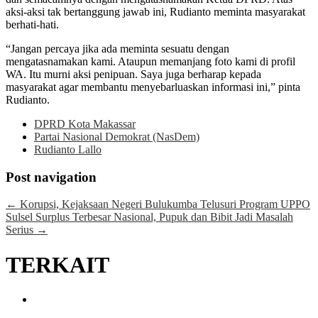
aksi-aksi tak bertanggung jawab ini, Rudianto meminta masyarakat
berhati-hati.
“Jangan percaya jika ada meminta sesuatu dengan
mengatasnamakan kami. Ataupun memanjang foto kami di profil
WA. Itu murni aksi penipuan. Saya juga berharap kepada
masyarakat agar membantu menyebarluaskan informasi ini,” pinta
Rudianto.
DPRD Kota Makassar
Partai Nasional Demokrat (NasDem)
Rudianto Lallo
Post navigation
←
Korupsi, Kejaksaan Negeri Bulukumba Telusuri Program UPPO
Sulsel Surplus Terbesar Nasional, Pupuk dan Bibit Jadi Masalah
Serius
→
TERKAIT